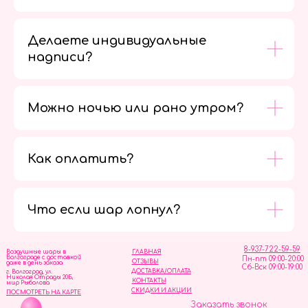
Делаете индивидуальные
надписи?
Можно ночью или рано утром?
Как оплатить?
Мы в
социальных
сетях
Что если шар лопнул?
8-937-722-59-59
Воздушные шары в
ГЛАВНАЯ
Волгограде с доставкой
Пн-пт 09:00-20:00
ОТЗЫВЫ
даже в день заказа
Сб-Вск 09:00-19:00
ДОСТАВКА/ОПЛАТА
г. Волгоград, ул.
Николая Отрады 20Б,
КОНТАКТЫ
мир Рыболова
СКИДКИ И АКЦИИ
ПОСМОТРЕТЬ НА КАРТЕ
Заказать звонок