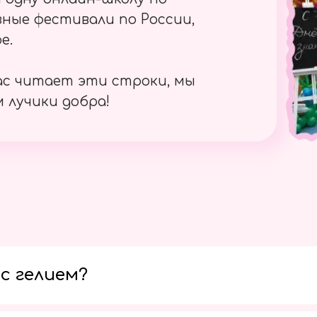
ные фестивали по России,
е.
ас читает эти строки, мы
 лучики добра!
с гелием?