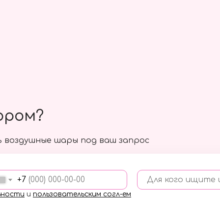
ором?
 воздушные шары под ваш запрос
+7
Для кого ищите
ьности
и
пользовательским согл-ем