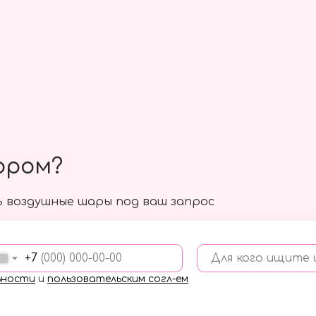
ором?
 воздушные шары под ваш запрос
+7
Для кого ищите
ьности
и
пользовательским согл-ем