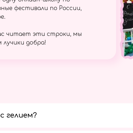
ные фестивали по России,
е.
ас читает эти строки, мы
 лучики добра!
с гелием?