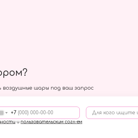
ором?
 воздушные шары под ваш запрос
+7
Для кого ищите
ьности
и
пользовательским согл-ем