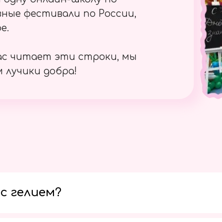
ные фестивали по России,
е.
ас читает эти строки, мы
 лучики добра!
с гелием?