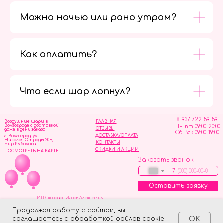
Можно ночью или рано утром?
Как оплатить?
Мы в
социальных
сетях
Что если шар лопнул?
8-937-722-59-59
Воздушные шары в
ГЛАВНАЯ
Волгограде с доставкой
Пн-пт 09:00-20:00
ОТЗЫВЫ
даже в день заказа
Сб-Вск 09:00-19:00
ДОСТАВКА/ОПЛАТА
г. Волгоград, ул.
Николая Отрады 20Б,
КОНТАКТЫ
мир Рыболова
СКИДКИ И АКЦИИ
ПОСМОТРЕТЬ НА КАРТЕ
Заказать звонок
+7
Оставить заявку
ИП Скворцов Игорь Алексеевич
ИНН 344110093739
Политика обработки персональных данных
Продолжая работу с сайтом, вы
соглашаетесь с обработкой файлов cookie
OK
Tilda
Made on