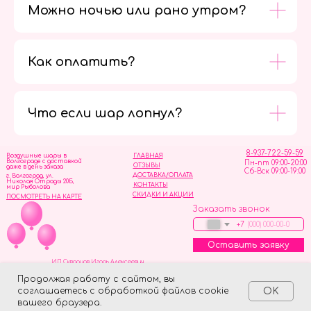
Можно ночью или рано утром?
Как оплатить?
Мы в
социальных
сетях
Что если шар лопнул?
8-937-722-59-59
Воздушные шары в
ГЛАВНАЯ
Волгограде с доставкой
Пн-пт 09:00-20:00
ОТЗЫВЫ
даже в день заказа
Сб-Вск 09:00-19:00
ДОСТАВКА/ОПЛАТА
г. Волгоград, ул.
Николая Отрады 20Б,
КОНТАКТЫ
мир Рыболова
СКИДКИ И АКЦИИ
ПОСМОТРЕТЬ НА КАРТЕ
Заказать звонок
+7
Оставить заявку
ИП Скворцов Игорь Алексеевич
ИНН 344110093739
Политика обработки персональных данных
Продолжая работу с сайтом, вы
соглашаетесь с обработкой файлов cookie
OK
Tilda
Made on
вашего браузера.