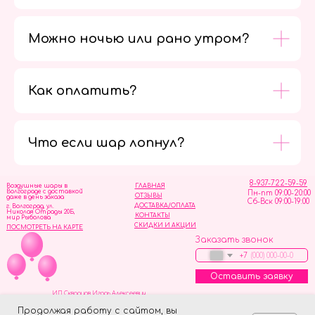
Можно ночью или рано утром?
Как оплатить?
Мы в
социальных
сетях
Что если шар лопнул?
8-937-722-59-59
Воздушные шары в
ГЛАВНАЯ
Волгограде с доставкой
Пн-пт 09:00-20:00
ОТЗЫВЫ
даже в день заказа
Сб-Вск 09:00-19:00
ДОСТАВКА/ОПЛАТА
г. Волгоград, ул.
Николая Отрады 20Б,
КОНТАКТЫ
мир Рыболова
СКИДКИ И АКЦИИ
ПОСМОТРЕТЬ НА КАРТЕ
Заказать звонок
+7
Оставить заявку
ИП Скворцов Игорь Алексеевич
ИНН 344110093739
Политика обработки персональных данных
Продолжая работу с сайтом, вы