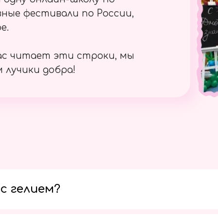
ные фестивали по России,
е.
ас читает эти строки, мы
 лучики добра!
с гелием?