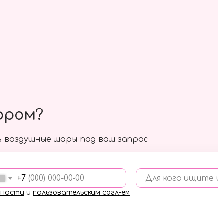
ором?
 воздушные шары под ваш запрос
+7
Для кого ищите
ьности
и
пользовательским согл-ем