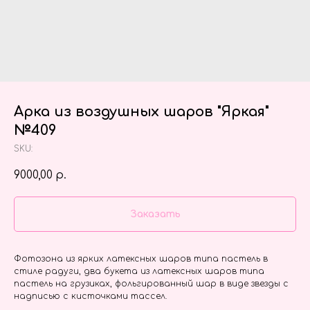
Арка из воздушных шаров "Яркая"
№409
SKU:
9000,00
р.
Заказать
Фотозона из ярких латексных шаров типа пастель в
стиле радуги, два букета из латексных шаров типа
пастель на грузиках, фольгированный шар в виде звезды с
надписью с кисточками тассел.