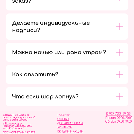
заказ?
Делаете индивидуальные
надписи?
Можно ночью или рано утром?
Как оплатить?
Мы в
социальных
сетях
Что если шар лопнул?
8-937-722-59-59
Воздушные шары в
ГЛАВНАЯ
Волгограде с доставкой
Пн-пт 09:00-20:00
ОТЗЫВЫ
даже в день заказа
Сб-Вск 09:00-19:00
ДОСТАВКА/ОПЛАТА
г. Волгоград, ул.
Николая Отрады 20Б,
КОНТАКТЫ
мир Рыболова
СКИДКИ И АКЦИИ
ПОСМОТРЕТЬ НА КАРТЕ