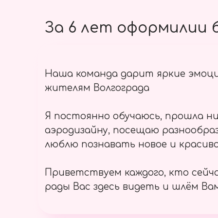
За 6 лет оформилии б
Наша команда дарит яркие эмоц
жителям Волгограда
Я постоянно обучаюсь, прошла ни
аэродизайну, посещаю разнообраз
люблю познавать новое и красиво
Приветствуем каждого, кто сейч
рады Вас здесь видеть и шлём Вам