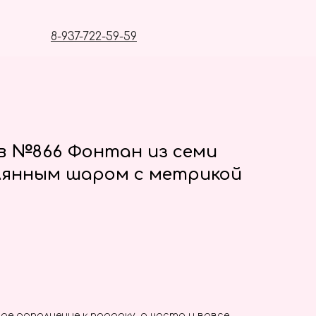
8-937-722-59-59
в №866 Фонтан из семи
лянным шаром с метрикой
ое дополнение к подарку, а часто и вовсе