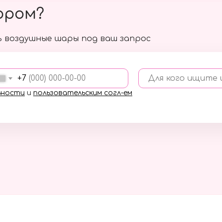
ором?
 воздушные шары под ваш запрос
+7
Для кого ищите
ьности
и
пользовательским согл-ем