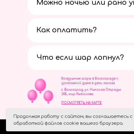
Можно ночью или рано 
Как оплатить?
Что если шар лопнул?
Воздушные шары в Волгограде с
доставкой даже в день заказа
г. Волгоград, ул. Николая Отрады
20Б, мир Рыболова
ПОСМОТРЕТЬ НА КАРТЕ
ИП Скворцов Игорь Алексеевич
Продолжая работу с сайтом, вы соглашаетесь с
ИНН 344110093739
Политика обработки персональ
обработкой файлов cookie вашего браузера.