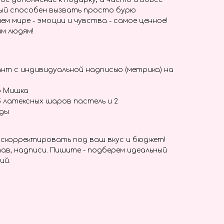
ый способен вызвать просто бурю
ем мире - эмоции и чувства - самое ценное!
м людям!
нт с индивидуальной надписью (метрика) на
р Мишка
5 латексных шаров пастель и 2
зды
скорректировать под ваш вкус и бюджет!
ав, надписи. Пишите - подберем идеальный
ий.