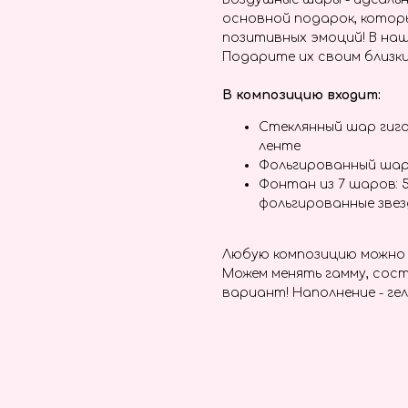
основной подарок, котор
позитивных эмоций! В наш
Подарите их своим близки
В композицию входит:
Стеклянный шар гига
ленте
Фольгированный ша
Фонтан из 7 шаров: 
фольгированные зве
Любую композицию можно 
Можем менять гамму, сост
вариант! Наполнение - гел