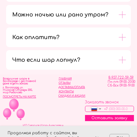
Можно ночью или рано утром?
Как оплатить?
Мы в
социальных
сетях
Что если шар лопнул?
8-937-722-59-59
Воздушные шары в
ГЛАВНАЯ
Волгограде с доставкой
Пн-пт 09:00-20:00
ОТЗЫВЫ
даже в день заказа
Сб-Вск 09:00-19:00
ДОСТАВКА/ОПЛАТА
г. Волгоград, ул.
Николая Отрады 20Б,
КОНТАКТЫ
мир Рыболова
СКИДКИ И АКЦИИ
ПОСМОТРЕТЬ НА КАРТЕ
Заказать звонок
+7
Оставить заявку
ИП Скворцов Игорь Алексеевич
ИНН 344110093739
Политика обработки персональных данных
Продолжая работу с сайтом, вы