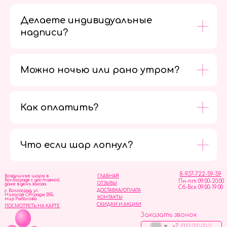
Делаете индивидуальные
надписи?
Можно ночью или рано утром?
Как оплатить?
Мы в
социальных
сетях
Что если шар лопнул?
8-937-722-59-59
Воздушные шары в
ГЛАВНАЯ
Волгограде с доставкой
Пн-пт 09:00-20:00
ОТЗЫВЫ
даже в день заказа
Сб-Вск 09:00-19:00
ДОСТАВКА/ОПЛАТА
г. Волгоград, ул.
Николая Отрады 20Б,
КОНТАКТЫ
мир Рыболова
СКИДКИ И АКЦИИ
ПОСМОТРЕТЬ НА КАРТЕ
Заказать звонок
+7