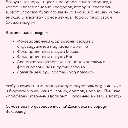
Воздушные шары - идеальное дополнение к подарку, а
часто и вовсе основной подарок, который способен
вызвать просто бурю позитивных эмоций! В нашем мире -
эмоции и чувства - самое ценное! Подарите их своим
близким людям!
В композицию входит:
Фольгированный шар гигант сердце с
индивидуальной надписью на ленте
Фольгированная фигура Мишка
Фольгированная фигура Бант
Два фонтана из латексных шаров пастель с
фольгированными шарами сердца
Латексные шары пастель под потолок
Любую композицию можно скорректировать под ваш вкус
и бюджет! Можем менять гамму, состав, надписи. Пишите
- подберем идеальный вариант! Наполнение - гелий, воздух.
Самовывоз по договоренности\Доставка по городу
Волгоград