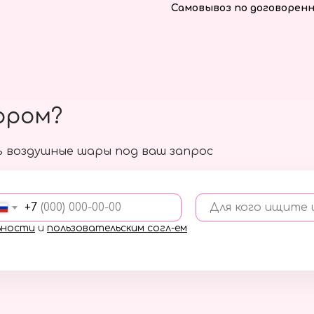
Самовывоз по договоренн
ором?
 воздушные шары под ваш запрос
+7
Для кого ищите
ьности
и
пользовательским согл-ем