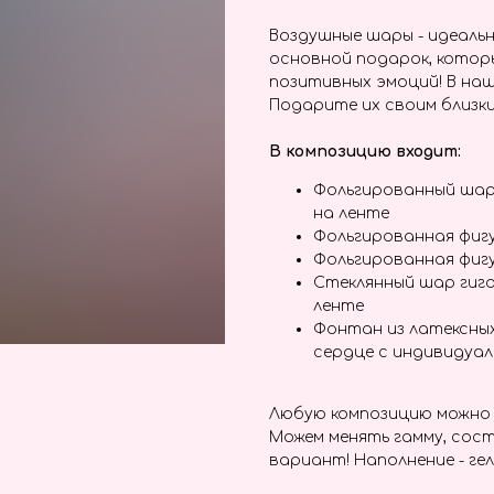
Воздушные шары - идеальн
основной подарок, котор
позитивных эмоций! В наш
Подарите их своим близки
В композицию входит:
Фольгированный шар
на ленте
Фольгированная фиг
Фольгированная фиг
Стеклянный шар гига
ленте
Фонтан из латексны
сердце с индивидуа
Любую композицию можно 
Можем менять гамму, сост
вариант! Наполнение - гел