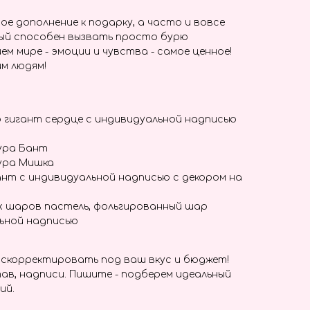
ое дополнение к подарку, а часто и вовсе
ый способен вызвать просто бурю
ем мире - эмоции и чувства - самое ценное!
м людям!
 гигант сердце с индивидуальной надписью
ура Бант
ура Мишка
нт с индивидуальной надписью с декором на
х шаров пастель, фольгированный шар
льной надписью
скорректировать под ваш вкус и бюджет!
ав, надписи. Пишите - подберем идеальный
ий.