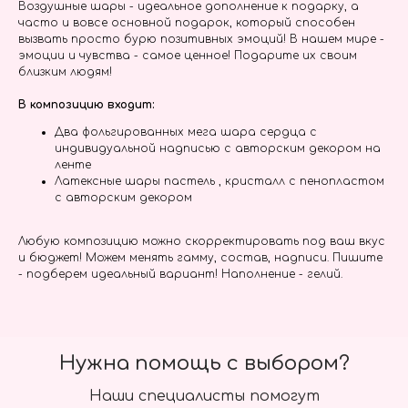
Воздушные шары - идеальное дополнение к подарку, а
часто и вовсе основной подарок, который способен
вызвать просто бурю позитивных эмоций! В нашем мире -
эмоции и чувства - самое ценное! Подарите их своим
близким людям!
В композицию входит:
Два фольгированных мега шара сердца с
индивидуальной надписью с авторским декором на
ленте
Латексные шары пастель , кристалл с пенопластом
с авторским декором
Любую композицию можно скорректировать под ваш вкус
и бюджет! Можем менять гамму, состав, надписи. Пишите
- подберем идеальный вариант! Наполнение - гелий.
Нужна помощь с выбором?
Наши специалисты помогут