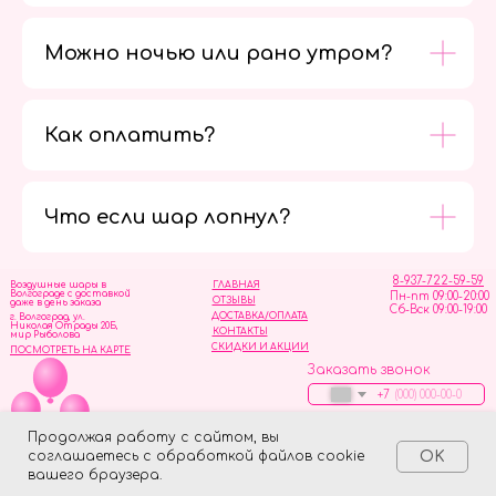
Можно ночью или рано утром?
Как оплатить?
Мы в
социальных
сетях
Что если шар лопнул?
8-937-722-59-59
Воздушные шары в
ГЛАВНАЯ
Волгограде с доставкой
Пн-пт 09:00-20:00
ОТЗЫВЫ
даже в день заказа
Сб-Вск 09:00-19:00
ДОСТАВКА/ОПЛАТА
г. Волгоград, ул.
Николая Отрады 20Б,
КОНТАКТЫ
мир Рыболова
СКИДКИ И АКЦИИ
ПОСМОТРЕТЬ НА КАРТЕ
Заказать звонок
+7
Оставить заявку
Продолжая работу с сайтом, вы
соглашаетесь с обработкой файлов cookie
OK
ИП Скворцов Игорь Алексеевич
ИНН 344110093739
Политика обработки персональных данных
вашего браузера.