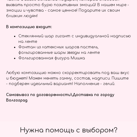
вызвать просто бурю позитивных эмоций! В нашем мире -
эмоции и чувства - самое ценное! Подарите их своим
близким людям!
В композицию входит:
Стеклянный шар гигант с индивидуальной надписью
на ленте
Фонтан из латексных шаров пастель,
фольгированные шары звезды на ленте
Фольгированная фигура Мишка
Любую композицию можно скорректировать под ваш вкус
и бюджет! Можем менять гамму, состав, надписи. Пишите
- подберем идеальный вариант! Наполнение - гелий.
Самовывоз по договоренности\Доставка по городу
Волгоград
Нужна помощь с выбором?