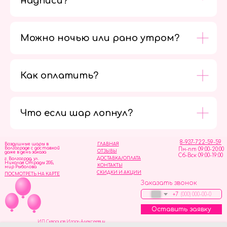
надписи?
Можно ночью или рано утром?
Как оплатить?
Мы в
социальных
сетях
Что если шар лопнул?
8-937-722-59-59
Воздушные шары в
ГЛАВНАЯ
Волгограде с доставкой
Пн-пт 09:00-20:00
ОТЗЫВЫ
даже в день заказа
Сб-Вск 09:00-19:00
ДОСТАВКА/ОПЛАТА
г. Волгоград, ул.
Николая Отрады 20Б,
КОНТАКТЫ
мир Рыболова
СКИДКИ И АКЦИИ
ПОСМОТРЕТЬ НА КАРТЕ
Заказать звонок
+7
Оставить заявку
ИП Скворцов Игорь Алексеевич
ИНН 344110093739
Политика обработки персональных данных