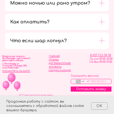
Можно ночью или рано утром?
Как оплатить?
Мы в
социальных
сетях
Что если шар лопнул?
8-937-722-59-59
Воздушные шары в
ГЛАВНАЯ
Волгограде с доставкой
Пн-пт 09:00-20:00
ОТЗЫВЫ
даже в день заказа
Сб-Вск 09:00-19:00
ДОСТАВКА/ОПЛАТА
г. Волгоград, ул.
Николая Отрады 20Б,
КОНТАКТЫ
мир Рыболова
СКИДКИ И АКЦИИ
ПОСМОТРЕТЬ НА КАРТЕ
Заказать звонок
+7
Оставить заявку
ИП Скворцов Игорь Алексеевич
ИНН 344110093739
Политика обработки персональных данных
Продолжая работу с сайтом, вы
соглашаетесь с обработкой файлов cookie
OK
Tilda
Made on
вашего браузера.