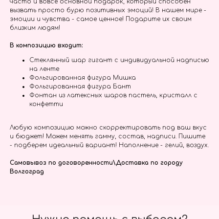
часто и вовсе основной подарок, который способен
вызвать просто бурю позитивных эмоций! В нашем мире -
эмоции и чувства - самое ценное! Подарите их своим
близким людям!
В композицию входит:
Стеклянный шар гигант с индивидуальной надписью
на ленте
Фольгированная фигура Мишка
Фольгированная фигура Бант
Фонтан из латексных шаров пастель, кристалл с
конфетти
Любую композицию можно скорректировать под ваш вкус
и бюджет! Можем менять гамму, состав, надписи. Пишите
- подберем идеальный вариант! Наполнение - гелий, воздух.
Самовывоз по договоренности\Доставка по городу
Волгоград