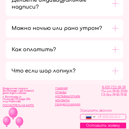
Делаете индивидуальные
надписи?
Можно ночью или рано утром?
Как оплатить?
Мы в
социальных
сетях
Что если шар лопнул?
8-937-722-59-59
Воздушные шары в
ГЛАВНАЯ
Волгограде с доставкой
Пн-пт 09:00-20:00
ОТЗЫВЫ
даже в день заказа
Сб-Вск 09:00-19:00
ДОСТАВКА/ОПЛАТА
г. Волгоград, ул.
Николая Отрады 20Б,
КОНТАКТЫ
мир Рыболова
СКИДКИ И АКЦИИ
ПОСМОТРЕТЬ НА КАРТЕ
Заказать звонок
+7
Оставить заявку