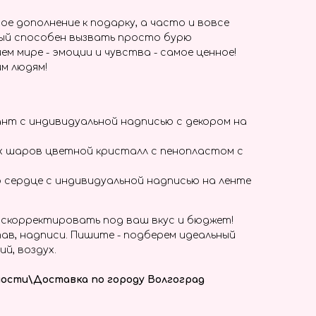
ое дополнение к подарку, а часто и вовсе
ый способен вызвать просто бурю
ем мире - эмоции и чувства - самое ценное!
м людям!
нт с индивидуальной надписью с декором на
х шаров цветной кристалл с пенопластом с
 сердце с индивидуальной надписью на ленте
скорректировать под ваш вкус и бюджет!
ав, надписи. Пишите - подберем идеальный
ий, воздух.
ости\Доставка по городу Волгоград