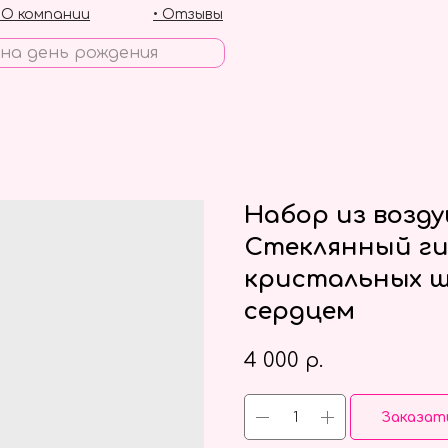
• О компании
• Отзывы
Набор из возд
Стеклянный ги
кристальных ш
сердцем
4 000
р.
Заказат