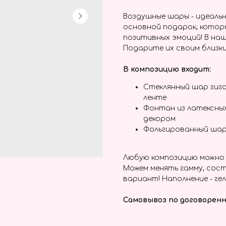
Воздушные шары - идеальн
основной подарок, котор
позитивных эмоций! В наш
Подарите их своим близки
В композицию входит:
Стеклянный шар гига
ленте
Фонтан из латексны
декором
Фольгированный шар
Любую композицию можно 
Можем менять гамму, сост
вариант! Наполнение - гел
Самовывоз по договоренн