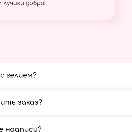
 лучики добра!
с гелием?
ить заказ?
е надписи?