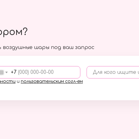
ором?
 воздушные шары под ваш запрос
+7
Для кого ищите
ьности
и
пользовательским согл-ем