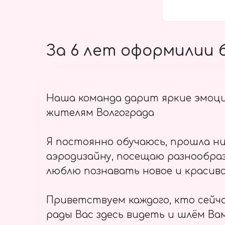
За 6 лет оформилии б
Наша команда дарит яркие эмоц
жителям Волгограда
Я постоянно обучаюсь, прошла ни
аэродизайну, посещаю разнообраз
люблю познавать новое и красиво
Приветствуем каждого, кто сейч
рады Вас здесь видеть и шлём Вам