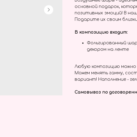
Воздушные шары - идеальн
основной подарок, котор
позитивных эмоций! В наш
Подарите их своим близки
В композицию входит:
Фольгированный шар
декором на ленте
Любую композицию можно 
Можем менять гамму, сост
вариант! Наполнение - гел
Самовывоз по договоренн