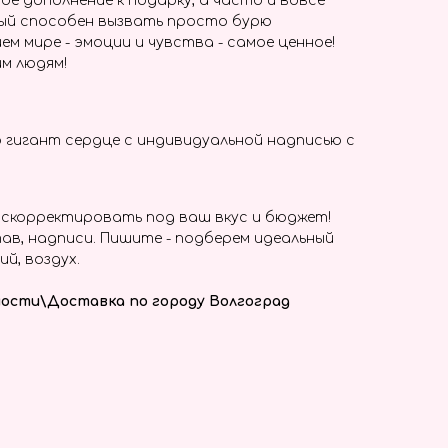
ое дополнение к подарку, а часто и вовсе
ый способен вызвать просто бурю
ем мире - эмоции и чувства - самое ценное!
м людям!
 гигант сердце с индивидуальной надписью с
скорректировать под ваш вкус и бюджет!
ав, надписи. Пишите - подберем идеальный
ий, воздух.
ости\Доставка по городу Волгоград