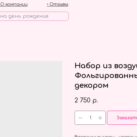
• О компании
• Отзывы
Набор из возд
Фольгированны
декором
2 750
р.
Заказат