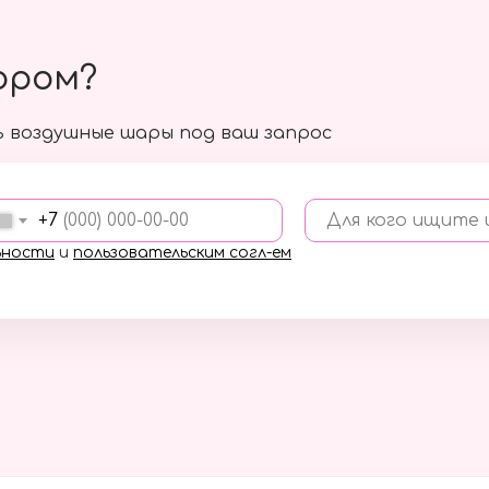
ором?
 воздушные шары под ваш запрос
+7
Для кого ищите
ьности
и
пользовательским согл-ем