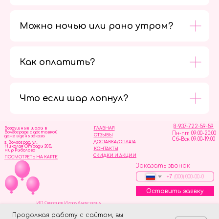
Можно ночью или рано утром?
Как оплатить?
Мы в
социальных
сетях
Что если шар лопнул?
8-937-722-59-59
Воздушные шары в
ГЛАВНАЯ
Волгограде с доставкой
Пн-пт 09:00-20:00
ОТЗЫВЫ
даже в день заказа
Сб-Вск 09:00-19:00
ДОСТАВКА/ОПЛАТА
г. Волгоград, ул.
Николая Отрады 20Б,
КОНТАКТЫ
мир Рыболова
СКИДКИ И АКЦИИ
ПОСМОТРЕТЬ НА КАРТЕ
Заказать звонок
+7
Оставить заявку
ИП Скворцов Игорь Алексеевич
ИНН 344110093739
Политика обработки персональных данных
Продолжая работу с сайтом, вы