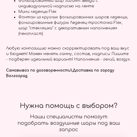
Фольгированный шар гигант звезда с
индивидуальной надписью на ленте
Мини леденцы Flex
Фонтан из круглых фольгированных шаров леденцы,
фольгированные фигуры Леденец-тросточка Flex,
шар "стекляшка" с декоративным наполнением
(пенопласт)
Любую композицию можно скорректировать под ваш вкус
и бюджет! Можем менять гамму, состав, надписи. Пишите
- подберем идеальный вариант! Наполнение - гелий, воздух.
Самовывоз по договоренности\Доставка по городу
Волгоград
Нужна помощь с выбором?
Наши специалисты помогут
подобрать воздушные шары под ваш
запрос