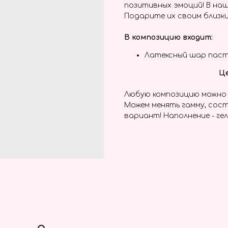
позитивных эмоций! В наш
Подарите их своим близки
В композицию входит:
Латексный шар паст
Це
Любую композицию можно 
Можем менять гамму, сост
вариант! Наполнение - гел