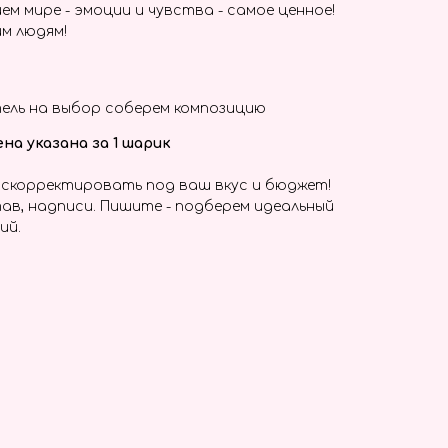
ем мире - эмоции и чувства - самое ценное!
м людям!
ель на выбор соберем композицию
на указана за 1 шарик
скорректировать под ваш вкус и бюджет!
ав, надписи. Пишите - подберем идеальный
ий.