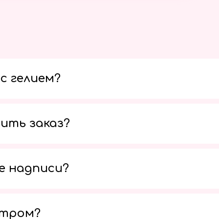
с гелием?
ить заказ?
е надписи?
утром?