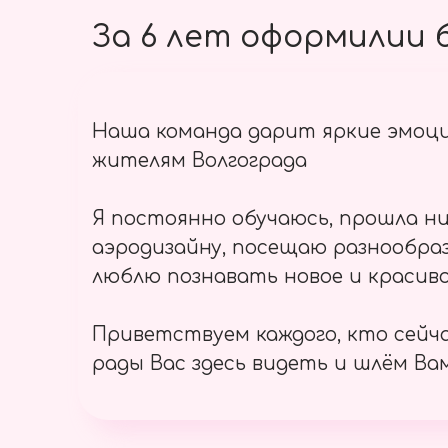
За 6 лет оформилии б
Наша команда дарит яркие эмоц
жителям Волгограда
Я постоянно обучаюсь, прошла ни
аэродизайну, посещаю разнообраз
люблю познавать новое и красиво
Приветствуем каждого, кто сейч
рады Вас здесь видеть и шлём Вам