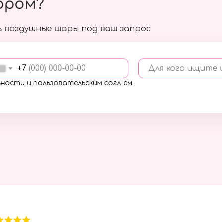
ором?
 воздушные шары под ваш запрос
+7
Для кого ищите
ьности
и
пользовательским согл-ем