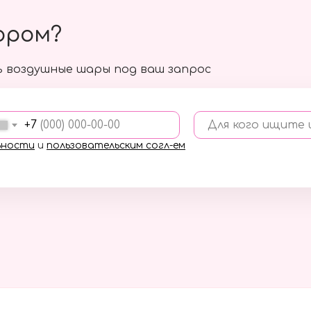
ором?
 воздушные шары под ваш запрос
+7
Для кого ищите
ьности
и
пользовательским согл-ем