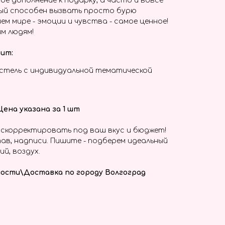
ое дополнение к подарку, а часто и вовсе
ый способен вызвать просто бурю
ем мире - эмоции и чувства - самое ценное!
м людям!
дит:
стель с индивидуальной тематической
Цена указана за 1 шт
скорректировать под ваш вкус и бюджет!
ав, надписи. Пишите - подберем идеальный
ий, воздух.
ости\Доставка по городу Волгоград