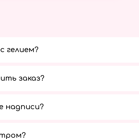
с гелием?
ить заказ?
е надписи?
утром?