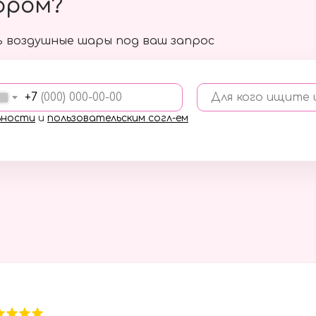
ором?
 воздушные шары под ваш запрос
+7
Для кого ищите
ьности
и
пользовательским согл-ем