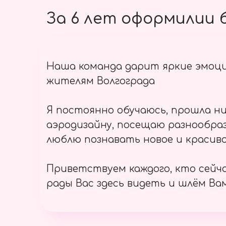
За 6 лет оформилии б
Наша команда дарит яркие эмоц
жителям Волгограда
Я постоянно обучаюсь, прошла ни
аэродизайну, посещаю разнообраз
люблю познавать новое и красиво
Приветствуем каждого, кто сейч
рады Вас здесь видеть и шлём Вам