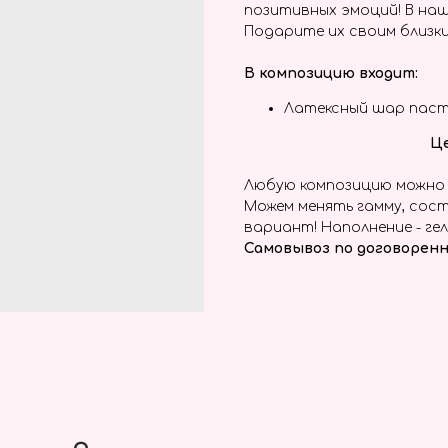
позитивных эмоций! В наш
Подарите их своим близки
В композицию входит:
Латексный шар паст
Це
Любую композицию можно 
Можем менять гамму, сост
вариант! Наполнение - гел
Самовывоз по договоренн