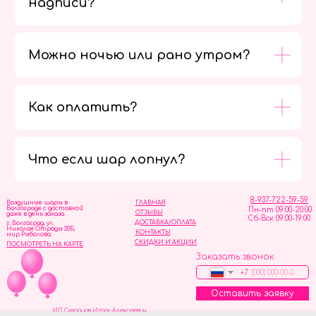
надписи?
Можно ночью или рано утром?
Как оплатить?
Мы в
социальных
сетях
Что если шар лопнул?
8-937-722-59-59
Воздушные шары в
ГЛАВНАЯ
Волгограде с доставкой
Пн-пт 09:00-20:00
ОТЗЫВЫ
даже в день заказа
Сб-Вск 09:00-19:00
ДОСТАВКА/ОПЛАТА
г. Волгоград, ул.
Николая Отрады 20Б,
КОНТАКТЫ
мир Рыболова
СКИДКИ И АКЦИИ
ПОСМОТРЕТЬ НА КАРТЕ
Заказать звонок
+7
Оставить заявку
ИП Скворцов Игорь Алексеевич