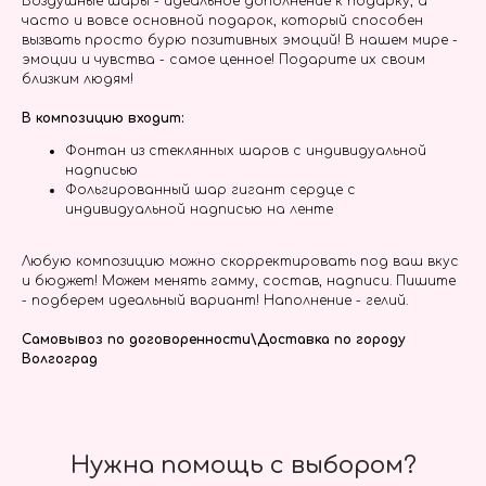
Воздушные шары - идеальное дополнение к подарку, а
часто и вовсе основной подарок, который способен
вызвать просто бурю позитивных эмоций! В нашем мире -
эмоции и чувства - самое ценное! Подарите их своим
близким людям!
В композицию входит:
Фонтан из стеклянных шаров с индивидуальной
надписью
Фольгированный шар гигант сердце с
индивидуальной надписью на ленте
Любую композицию можно скорректировать под ваш вкус
и бюджет! Можем менять гамму, состав, надписи. Пишите
- подберем идеальный вариант! Наполнение - гелий.
Самовывоз по договоренности\Доставка по городу
Волгоград
Нужна помощь с выбором?