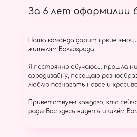
За 6 лет оформилии б
Наша команда дарит яркие эмоц
жителям Волгограда
Я постоянно обучаюсь, прошла ни
аэродизайну, посещаю разнообраз
люблю познавать новое и красиво
Приветствуем каждого, кто сейч
рады Вас здесь видеть и шлём Вам