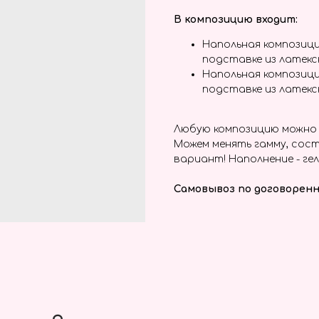
В композицию входит:
Напольная композици
подставке из латек
Напольная композици
подставке из латек
Любую композицию можно 
Можем менять гамму, сост
вариант! Наполнение - гел
Самовывоз по договоренн