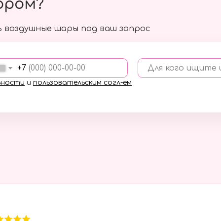
ором?
 воздушные шары под ваш запрос
+7
Для кого ищите
ьности
и
пользовательским согл-ем