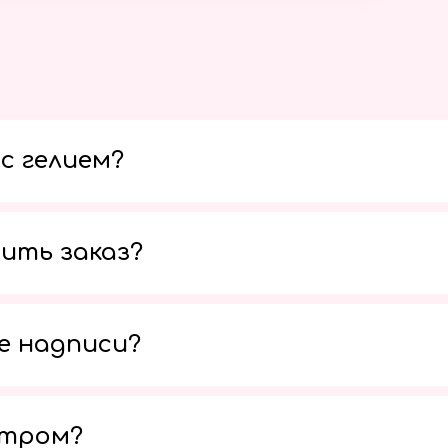
с гелием?
ить заказ?
е надписи?
утром?