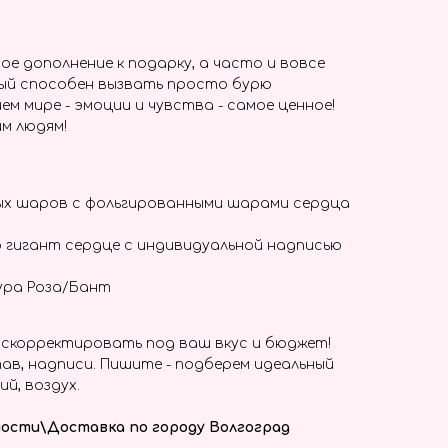
ое дополнение к подарку, а часто и вовсе
ый способен вызвать просто бурю
ем мире - эмоции и чувства - самое ценное!
м людям!
ых шаров с фольгированными шарами сердца
 гигант сердце с индивидуальной надписью
ура Роза/Бант
скорректировать под ваш вкус и бюджет!
ав, надписи. Пишите - подберем идеальный
ий, воздух.
ости\Доставка по городу Волгоград