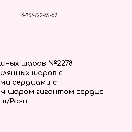
8-937-722-59-59
ушных шаров №2278
клянных шаров с
ми сердцами с
м шаром гигантом сердце
нт/Роза