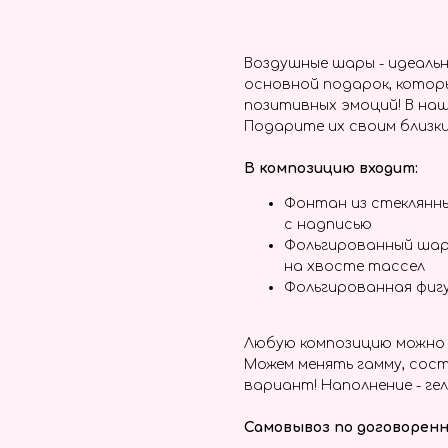
Заказать
Воздушные шары - идеальн
основной подарок, котор
позитивных эмоций! В наш
Подарите их своим близки
В композицию входит:
Фонтан из стеклянн
с надписью
Фольгированный шар
на хвосте тассел
Фольгированная фиг
Любую композицию можно 
Можем менять гамму, сост
вариант! Наполнение - гел
Самовывоз по договоренн