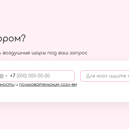
ором?
 воздушные шары под ваш запрос
+7
Для кого ищите
ьности
и
пользовательским согл-ем