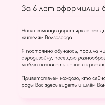
За 6 лет оформилии б
Наша команда дарит яркие эмоц
жителям Волгограда
Я постоянно обучаюсь, прошла ни
аэродизайну, посещаю разнообраз
люблю познавать новое и красиво
Приветствуем каждого, кто сейч
рады Вас здесь видеть и шлём Вам