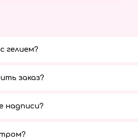
с гелием?
ить заказ?
е надписи?
утром?