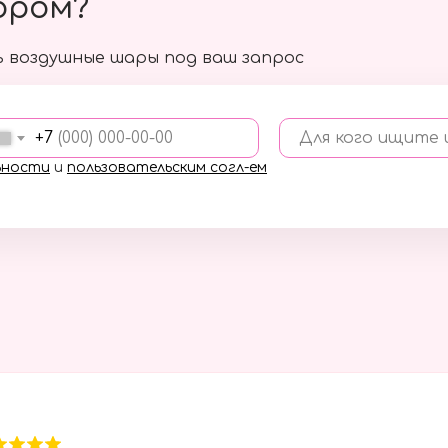
ором?
 воздушные шары под ваш запрос
+7
Для кого ищите
ьности
и
пользовательским согл-ем