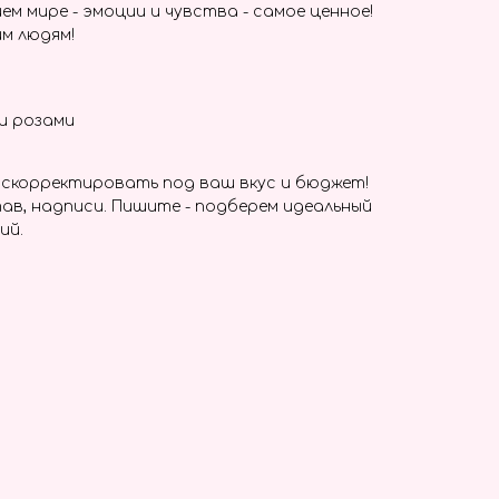
ем мире - эмоции и чувства - самое ценное!
м людям!
ми розами
скорректировать под ваш вкус и бюджет!
ав, надписи. Пишите - подберем идеальный
ий.