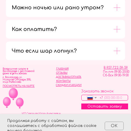
Можно ночью или рано утром?
Как оплатить?
Мы в
социальных
сетях
Что если шар лопнул?
8-937-722-59-59
Воздушные шары в
ГЛАВНАЯ
Волгограде с доставкой
Пн-пт 09:00-20:00
ОТЗЫВЫ
даже в день заказа
Сб-Вск 09:00-19:00
ДОСТАВКА/ОПЛАТА
г. Волгоград, ул.
Николая Отрады 20Б,
КОНТАКТЫ
мир Рыболова
СКИДКИ И АКЦИИ
ПОСМОТРЕТЬ НА КАРТЕ
Заказать звонок
+7
Оставить заявку
ИП Скворцов Игорь Алексеевич
ИНН 344110093739
Политика обработки персональных данных
Продолжая работу с сайтом, вы
соглашаетесь с обработкой файлов cookie
OK
Tilda
Made on
вашего браузера.