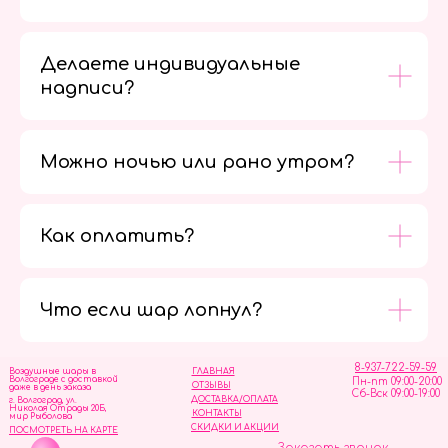
Делаете индивидуальные
надписи?
Можно ночью или рано утром?
Как оплатить?
Мы в
социальных
сетях
Что если шар лопнул?
8-937-722-59-59
Воздушные шары в
ГЛАВНАЯ
Волгограде с доставкой
Пн-пт 09:00-20:00
ОТЗЫВЫ
даже в день заказа
Сб-Вск 09:00-19:00
ДОСТАВКА/ОПЛАТА
г. Волгоград, ул.
Николая Отрады 20Б,
КОНТАКТЫ
мир Рыболова
СКИДКИ И АКЦИИ
ПОСМОТРЕТЬ НА КАРТЕ