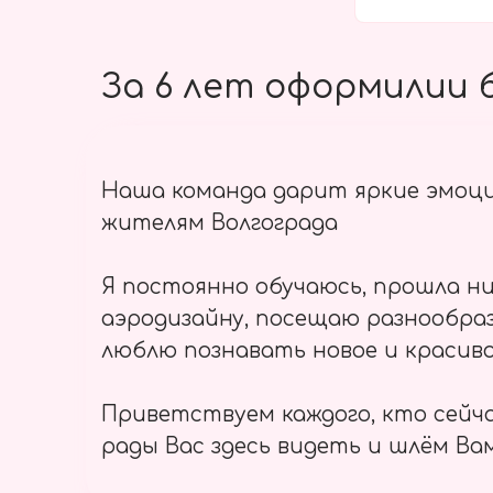
За 6 лет оформилии б
Наша команда дарит яркие эмоц
жителям Волгограда
Я постоянно обучаюсь, прошла ни
аэродизайну, посещаю разнообраз
люблю познавать новое и красиво
Приветствуем каждого, кто сейч
рады Вас здесь видеть и шлём Вам