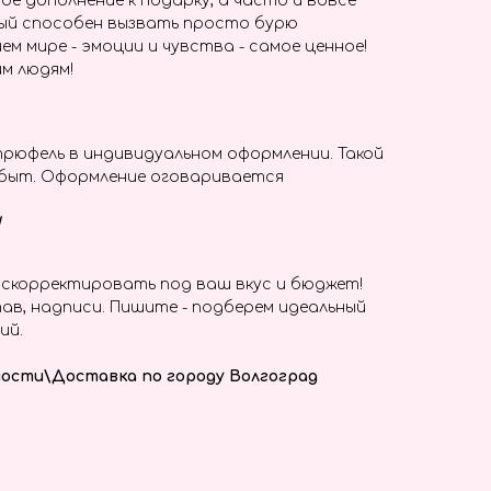
ое дополнение к подарку, а часто и вовсе
ый способен вызвать просто бурю
ем мире - эмоции и чувства - самое ценное!
м людям!
трюфель в индивидуальном оформлении. Такой
абыт. Оформление оговаривается
!
скорректировать под ваш вкус и бюджет!
ав, надписи. Пишите - подберем идеальный
ий.
ости\Доставка по городу Волгоград