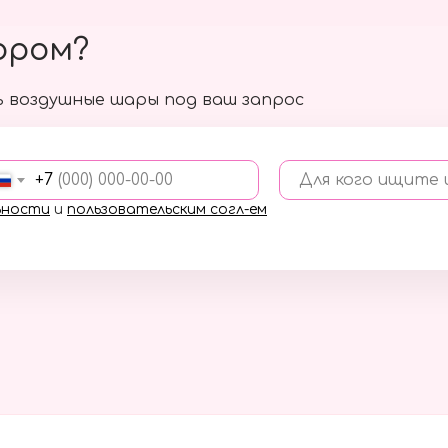
ором?
 воздушные шары под ваш запрос
+7
Для кого ищите
ьности
и
пользовательским согл-ем