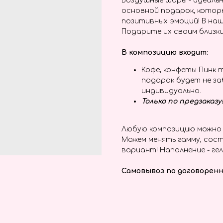
Воздушные шары - идеальн
основной подарок, котор
позитивных эмоций! В наш
Подарите их своим близки
В композицию входит:
Кофе, конфеты Пинк 
подарок будет не з
индивидуально.
Только по предзаказу
Любую композицию можно 
Можем менять гамму, сост
вариант! Наполнение - гел
Самовывоз по договоренн