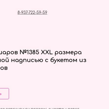
8-937-722-59-59
аров №1385 XXL размера
ной надписью с букетом из
ов
ь