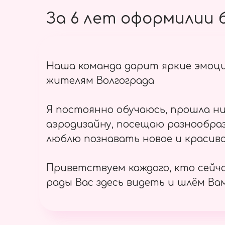
За 6 лет оформилии б
Наша команда дарит яркие эмоц
жителям Волгограда
Я постоянно обучаюсь, прошла ни
аэродизайну, посещаю разнообраз
люблю познавать новое и красиво
Приветствуем каждого, кто сейч
рады Вас здесь видеть и шлём Вам