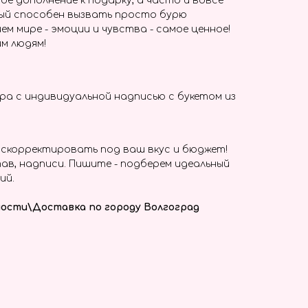
ое дополнение к подарку, а часто и вовсе
ый способен вызвать просто бурю
ем мире - эмоции и чувства - самое ценное!
м людям!
а с индивидуальной надписью с букетом из
скорректировать под ваш вкус и бюджет!
ав, надписи. Пишите - подберем идеальный
ий.
ости\Доставка по городу Волгоград