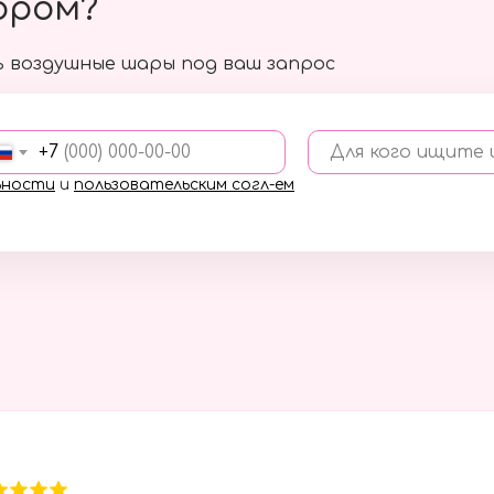
ором?
 воздушные шары под ваш запрос
+7
Для кого ищите
ьности
и
пользовательским согл-ем