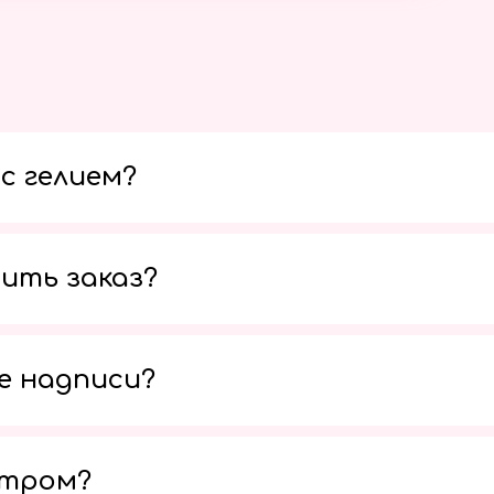
с гелием?
ить заказ?
е надписи?
утром?