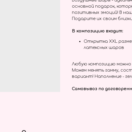
Воздушные шары - идеальн
основной подарок, котор
позитивных эмоций! В наш
Подарите их своим близки
В композицию входит:
Открытка XXL размер
латексных шаров
Любую композицию можно 
Можем менять гамму, сост
вариант! Наполнение - гел
Самовывоз по договоренн