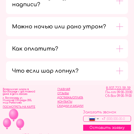
надписи?
Можно ночью или рано утром?
Как оплатить?
Мы в
социальных
сетях
Что если шар лопнул?
8-937-722-59-59
Воздушные шары в
ГЛАВНАЯ
Волгограде с доставкой
Пн-пт 09:00-20:00
ОТЗЫВЫ
даже в день заказа
Сб-Вск 09:00-19:00
ДОСТАВКА/ОПЛАТА
г. Волгоград, ул.
Николая Отрады 20Б,
КОНТАКТЫ
мир Рыболова
СКИДКИ И АКЦИИ
ПОСМОТРЕТЬ НА КАРТЕ
Заказать звонок
+7
Оставить заявку