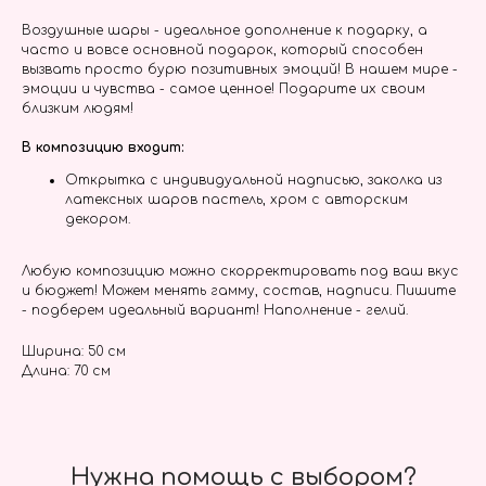
Воздушные шары - идеальное дополнение к подарку, а
часто и вовсе основной подарок, который способен
вызвать просто бурю позитивных эмоций! В нашем мире -
эмоции и чувства - самое ценное! Подарите их своим
близким людям!
В композицию входит:
Открытка с индивидуальной надписью, заколка из
латексных шаров пастель, хром с авторским
декором.
Любую композицию можно скорректировать под ваш вкус
и бюджет! Можем менять гамму, состав, надписи. Пишите
- подберем идеальный вариант! Наполнение - гелий.
Ширина: 50 см
Длина: 70 см
Нужна помощь с выбором?