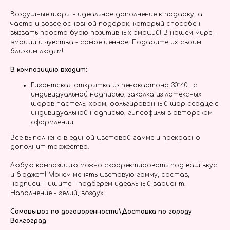
Воздушные шары - идеальное дополнение к подарку, а
часто и вовсе основной подарок, который способен
вызвать просто бурю позитивных эмоций! В нашем мире -
эмоции и чувства - самое ценное! Подарите их своим
близким людям!
В композицию входит:
Гигантская открытка из пенокартона 30*40 , с
индивидуальной надписью, заколка из латексных
шаров пастель, хром, фольгированный шар сердце с
индивидуальной надписью, гипсофилы в авторском
оформлении
Все выполнено в единой цветовой гамме и прекрасно
дополнит торжество.
Любую композицию можно скорректировать под ваш вкус
и бюджет! Можем менять цветовую гамму, состав,
надписи. Пишите - подберем идеальный вариант!
Наполнение - гелий, воздух.
Самовывоз по договоренности\Доставка по городу
Волгоград