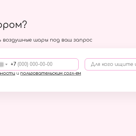
ором?
 воздушные шары под ваш запрос
+7
Для кого ищите
ьности
и
пользовательским согл-ем