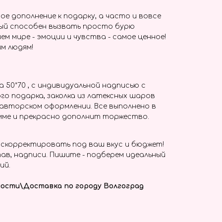
ое дополнение к подарку, а часто и вовсе
ый способен вызвать просто бурю
ем мире - эмоции и чувства - самое ценное!
м людям!
 50*70 , с индивидуальной надписью с
го подарка, заколка из латексных шаров
 авторском оформлении. Все выполнено в
мме и прекрасно дополнит торжество.
скорректировать под ваш вкус и бюджет!
ав, надписи. Пишите - подберем идеальный
ий.
ости\Доставка по городу Волгоград