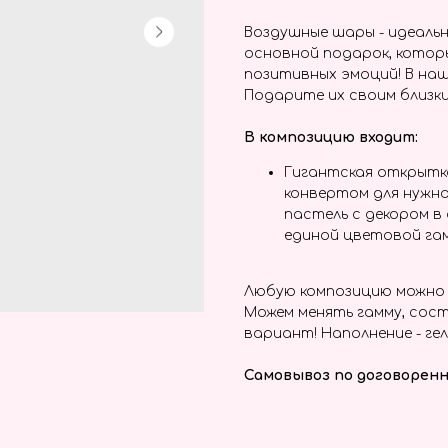
Воздушные шары - идеальн
основной подарок, котор
позитивных эмоций! В наш
Подарите их своим близки
В композицию входит:
Гигантская открытка
конвертом для нужно
пастель с декором в
единой цветовой га
Любую композицию можно 
Можем менять гамму, сост
вариант! Наполнение - гел
Самовывоз по договоренн