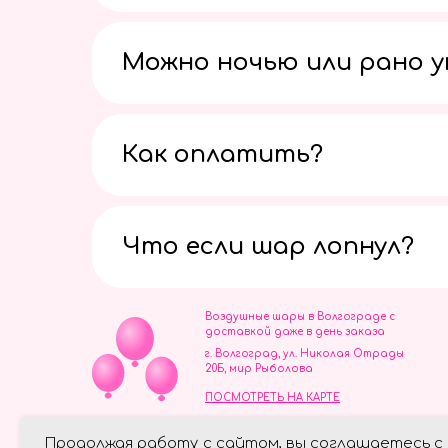
Можно ночью или рано 
Как оплатить?
Что если шар лопнул?
Воздушные шары в Волгограде с
доставкой даже в день заказа
г. Волгоград, ул. Николая Отрады
20Б, мир Рыболова
ПОСМОТРЕТЬ НА КАРТЕ
ИП Скворцов Игорь Алексеевич
Продолжая работу с сайтом, вы соглашаетесь с
ИНН 344110093739
Политика обработки персональ