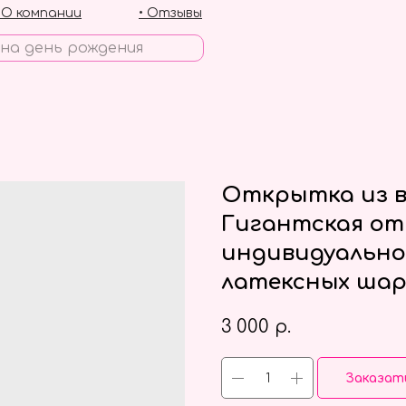
• О компании
• Отзывы
Открытка из в
Гигантская отк
индивидуально
латексных шар
3 000
р.
Заказат