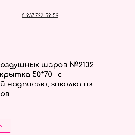
8-937-722-59-59
оздушных шаров №2102
рытка 50*70 , с
й надписью, заколка из
ов
ь