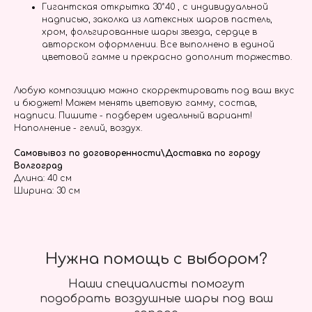
Гигантская открытка 30*40 , с индивидуальной
надписью, заколка из латексных шаров пастель,
хром, фольгированные шары звезда, сердце в
авторском оформлении. Все выполнено в единой
цветовой гамме и прекрасно дополнит торжество.
Любую композицию можно скорректировать под ваш вкус
и бюджет! Можем менять цветовую гамму, состав,
надписи. Пишите - подберем идеальный вариант!
Наполнение - гелий, воздух.
Самовывоз по договоренности\Доставка по городу
Волгоград
Длина: 40 см
Ширина: 30 см
Нужна помощь с выбором?
Наши специалисты помогут
подобрать воздушные шары под ваш