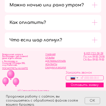
Можно ночью или рано утром?
Как оплатить?
Мы в
социальных
сетях
Что если шар лопнул?
8-937-722-59-59
Воздушные шары в
ГЛАВНАЯ
Волгограде с доставкой
Пн-пт 09:00-20:00
ОТЗЫВЫ
даже в день заказа
Сб-Вск 09:00-19:00
ДОСТАВКА/ОПЛАТА
г. Волгоград, ул.
Николая Отрады 20Б,
КОНТАКТЫ
мир Рыболова
СКИДКИ И АКЦИИ
ПОСМОТРЕТЬ НА КАРТЕ
Заказать звонок
+7
Оставить заявку
ИП Скворцов Игорь Алексеевич
ИНН 344110093739
Политика обработки персональных данных
Продолжая работу с сайтом, вы
соглашаетесь с обработкой файлов cookie
OK
Tilda
Made on
вашего браузера.