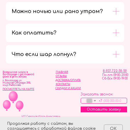
Можно ночью или рано утром?
Как оплатить?
Мы в
социальных
сетях
Что если шар лопнул?
8-937-722-59-59
Воздушные шары в
ГЛАВНАЯ
Волгограде с доставкой
Пн-пт 09:00-20:00
ОТЗЫВЫ
даже в день заказа
Сб-Вск 09:00-19:00
ДОСТАВКА/ОПЛАТА
г. Волгоград, ул.
Николая Отрады 20Б,
КОНТАКТЫ
мир Рыболова
СКИДКИ И АКЦИИ
ПОСМОТРЕТЬ НА КАРТЕ
Заказать звонок
+7
Оставить заявку
ИП Скворцов Игорь Алексеевич
ИНН 344110093739
Политика обработки персональных данных
Продолжая работу с сайтом, вы
соглашаетесь с обработкой файлов cookie
OK