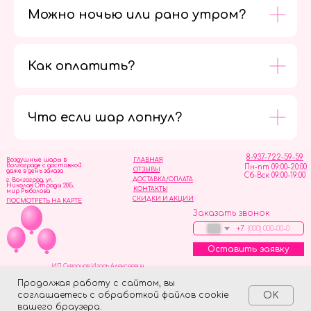
Можно ночью или рано утром?
Как оплатить?
Мы в
социальных
сетях
Что если шар лопнул?
8-937-722-59-59
Воздушные шары в
ГЛАВНАЯ
Волгограде с доставкой
Пн-пт 09:00-20:00
ОТЗЫВЫ
даже в день заказа
Сб-Вск 09:00-19:00
ДОСТАВКА/ОПЛАТА
г. Волгоград, ул.
Николая Отрады 20Б,
КОНТАКТЫ
мир Рыболова
СКИДКИ И АКЦИИ
ПОСМОТРЕТЬ НА КАРТЕ
Заказать звонок
+7
Оставить заявку
ИП Скворцов Игорь Алексеевич
ИНН 344110093739
Политика обработки персональных данных
Продолжая работу с сайтом, вы
соглашаетесь с обработкой файлов cookie
OK
Tilda
Made on
вашего браузера.