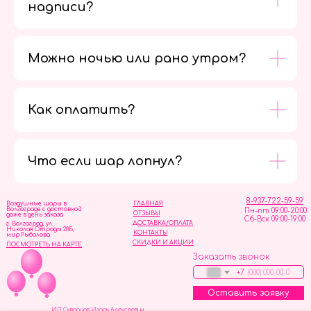
надписи?
Можно ночью или рано утром?
Как оплатить?
Мы в
социальных
сетях
Что если шар лопнул?
8-937-722-59-59
Воздушные шары в
ГЛАВНАЯ
Волгограде с доставкой
Пн-пт 09:00-20:00
ОТЗЫВЫ
даже в день заказа
Сб-Вск 09:00-19:00
ДОСТАВКА/ОПЛАТА
г. Волгоград, ул.
Николая Отрады 20Б,
КОНТАКТЫ
мир Рыболова
СКИДКИ И АКЦИИ
ПОСМОТРЕТЬ НА КАРТЕ
Заказать звонок
+7
Оставить заявку
ИП Скворцов Игорь Алексеевич