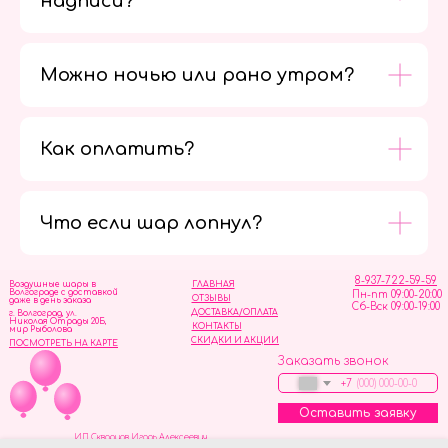
надписи?
Можно ночью или рано утром?
Как оплатить?
Мы в
социальных
сетях
Что если шар лопнул?
8-937-722-59-59
Воздушные шары в
ГЛАВНАЯ
Волгограде с доставкой
Пн-пт 09:00-20:00
ОТЗЫВЫ
даже в день заказа
Сб-Вск 09:00-19:00
ДОСТАВКА/ОПЛАТА
г. Волгоград, ул.
Николая Отрады 20Б,
КОНТАКТЫ
мир Рыболова
СКИДКИ И АКЦИИ
ПОСМОТРЕТЬ НА КАРТЕ
Заказать звонок
+7
Оставить заявку
ИП Скворцов Игорь Алексеевич
ИНН 344110093739
Политика обработки персональных данных