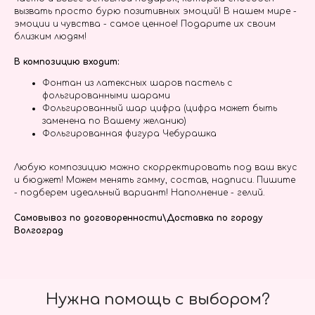
вызвать просто бурю позитивных эмоций! В нашем мире -
эмоции и чувства - самое ценное! Подарите их своим
близким людям!
В композицию входит:
Фонтан из латексных шаров пастель с
фольгированными шарами
Фольгированный шар цифра (цифра может быть
заменена по Вашему желанию)
Фольгированная фигура Чебурашка
Любую композицию можно скорректировать под ваш вкус
и бюджет! Можем менять гамму, состав, надписи. Пишите
- подберем идеальный вариант! Наполнение - гелий.
Самовывоз по договоренности\Доставка по городу
Волгоград
Нужна помощь с выбором?