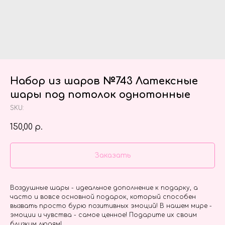
Набор из шаров №743 Латексные
шары под потолок однотонные
SKU:
150,00
р.
Заказать
Воздушные шары - идеальное дополнение к подарку, а
часто и вовсе основной подарок, который способен
вызвать просто бурю позитивных эмоций! В нашем мире -
эмоции и чувства - самое ценное! Подарите их своим
близким людям!