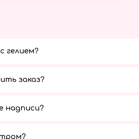
с гелием?
ить заказ?
е надписи?
утром?