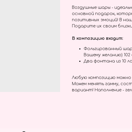
Воздушные шары - идеальн
основной подарок, котор
позитивных эмоций! В наш
Подарите их своим близки
В композицию входит:
Фольгированный шар
Вашему желанию) 102
Два фонтана из 10 л
Любую композицию можно 
Можем менять гамму, сост
вариант! Наполнение - гел