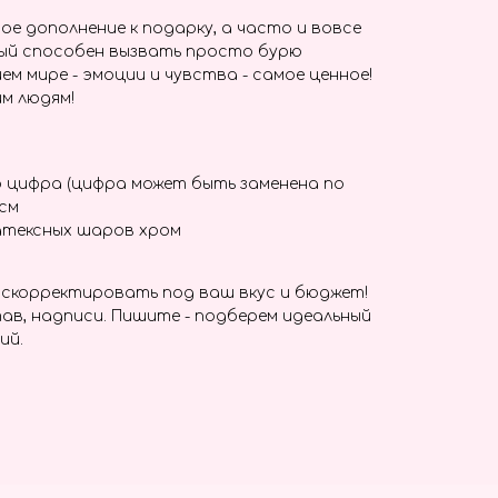
ое дополнение к подарку, а часто и вовсе
ый способен вызвать просто бурю
ем мире - эмоции и чувства - самое ценное!
м людям!
 цифра (цифра может быть заменена по
 см
атексных шаров хром
скорректировать под ваш вкус и бюджет!
ав, надписи. Пишите - подберем идеальный
ий.