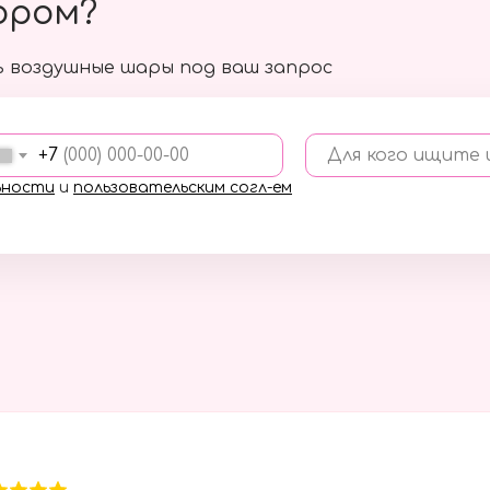
ором?
 воздушные шары под ваш запрос
+7
Для кого ищите
ьности
и
пользовательским согл-ем