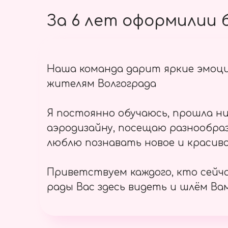
За 6 лет оформилии б
Наша команда дарит яркие эмоц
жителям Волгограда
Я постоянно обучаюсь, прошла ни
аэродизайну, посещаю разнообраз
люблю познавать новое и красиво
Приветствуем каждого, кто сейч
рады Вас здесь видеть и шлём Вам