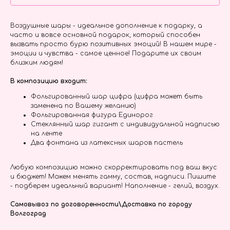
Воздушные шары - идеальное дополнение к подарку, а
часто и вовсе основной подарок, который способен
вызвать просто бурю позитивных эмоций! В нашем мире -
эмоции и чувства - самое ценное! Подарите их своим
близким людям!
В композицию входит:
Фольгированный шар цифра (цифра может быть
заменена по Вашему желанию)
Фольгированная фигура Единорог
Стеклянный шар гигант с индивидуальной надписью
на ленте
Два фонтана из латексных шаров пастель
Любую композицию можно скорректировать под ваш вкус
и бюджет! Можем менять гамму, состав, надписи. Пишите
- подберем идеальный вариант! Наполнение - гелий, воздух.
Самовывоз по договоренности\Доставка по городу
Волгоград