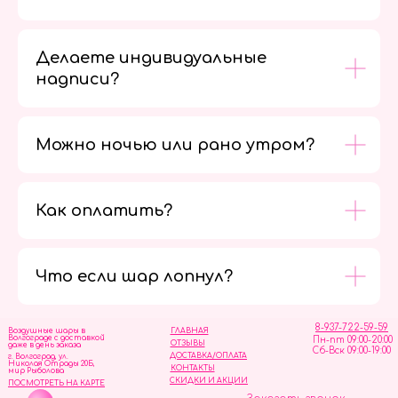
Делаете индивидуальные
надписи?
Можно ночью или рано утром?
Как оплатить?
Мы в
социальных
сетях
Что если шар лопнул?
8-937-722-59-59
Воздушные шары в
ГЛАВНАЯ
Волгограде с доставкой
Пн-пт 09:00-20:00
ОТЗЫВЫ
даже в день заказа
Сб-Вск 09:00-19:00
ДОСТАВКА/ОПЛАТА
г. Волгоград, ул.
Николая Отрады 20Б,
КОНТАКТЫ
мир Рыболова
СКИДКИ И АКЦИИ
ПОСМОТРЕТЬ НА КАРТЕ