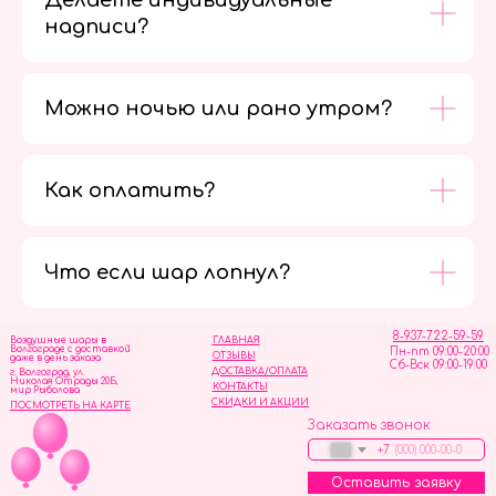
Делаете индивидуальные
надписи?
Можно ночью или рано утром?
Как оплатить?
Мы в
социальных
сетях
Что если шар лопнул?
8-937-722-59-59
Воздушные шары в
ГЛАВНАЯ
Волгограде с доставкой
Пн-пт 09:00-20:00
ОТЗЫВЫ
даже в день заказа
Сб-Вск 09:00-19:00
ДОСТАВКА/ОПЛАТА
г. Волгоград, ул.
Николая Отрады 20Б,
КОНТАКТЫ
мир Рыболова
СКИДКИ И АКЦИИ
ПОСМОТРЕТЬ НА КАРТЕ
Заказать звонок
+7
Оставить заявку