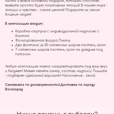
часто и вовсе основной подарок, который способен
вызвать просто бурю позитивных эмоций! В нашем мире -
эмоции и чувства - самое ценное! Подарите их своим
близким людям!
В композицию входит:
Коробка-сюрприз с индивидуальной надписью с
бантом
Фольгированная фигура Пикачу
Два фонтана из 20 латексных шаров пастель, хром
7 латексных шаров пастель, хром на дождике под
потолок
Любую композицию можно скорректировать под ваш вкус
и бюджет! Можем менять гамму, состав, надписи. Пишите
- подберем идеальный вариант! Наполнение - гелий.
Самовывоз по договоренности\Доставка по городу
Волгоград