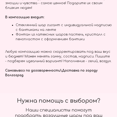
эмоции и чувства - самое ценное! Подарите их своим
близким людям!
В композицию входит:
Стеклянный шар гигант с индивидуальной надписью
с бантиками на ленте
Фонтан из латексных шаров пастель, кристалл с
пенопластом с оформлением бантики
Любую композицию можно скорректировать под ваш вкус
и бюджет! Можем менять гамму, состав, надписи. Пишите
- подберем идеальный вариант! Наполнение - гелий, воздух.
Самовывоз по договоренности\Доставка по городу
Волгоград
Нужна помощь с выбором?
Наши специалисты помогут
подобрать воздушные шары под ваш