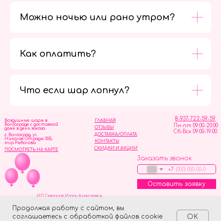
Можно ночью или рано утром?
Как оплатить?
Мы в
социальных
сетях
Что если шар лопнул?
8-937-722-59-59
Воздушные шары в
ГЛАВНАЯ
Волгограде с доставкой
Пн-пт 09:00-20:00
ОТЗЫВЫ
даже в день заказа
Сб-Вск 09:00-19:00
ДОСТАВКА/ОПЛАТА
г. Волгоград, ул.
Николая Отрады 20Б,
КОНТАКТЫ
мир Рыболова
СКИДКИ И АКЦИИ
ПОСМОТРЕТЬ НА КАРТЕ
Заказать звонок
+7
Оставить заявку
ИП Скворцов Игорь Алексеевич
ИНН 344110093739
Политика обработки персональных данных
Продолжая работу с сайтом, вы
соглашаетесь с обработкой файлов cookie
OK
Tilda
Made on