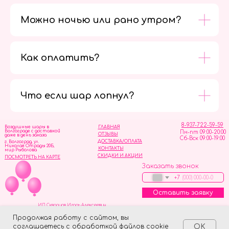
Можно ночью или рано утром?
Как оплатить?
Мы в
социальных
сетях
Что если шар лопнул?
8-937-722-59-59
Воздушные шары в
ГЛАВНАЯ
Волгограде с доставкой
Пн-пт 09:00-20:00
ОТЗЫВЫ
даже в день заказа
Сб-Вск 09:00-19:00
ДОСТАВКА/ОПЛАТА
г. Волгоград, ул.
Николая Отрады 20Б,
КОНТАКТЫ
мир Рыболова
СКИДКИ И АКЦИИ
ПОСМОТРЕТЬ НА КАРТЕ
Заказать звонок
+7
Оставить заявку
ИП Скворцов Игорь Алексеевич
ИНН 344110093739
Политика обработки персональных данных
Продолжая работу с сайтом, вы
соглашаетесь с обработкой файлов cookie
OK