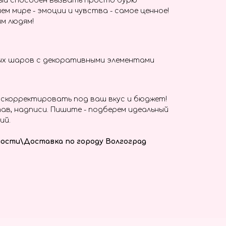
ый способен вызвать просто бурю
ем мире - эмоции и чувства - самое ценное!
м людям!
ых шаров с декоративными элементами
скорректировать под ваш вкус и бюджет!
ав, надписи. Пишите - подберем идеальный
ий.
ости\Доставка по городу Волгоград