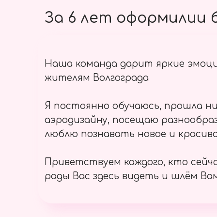
За 6 лет оформилии б
Наша команда дарит яркие эмоц
жителям Волгограда
Я постоянно обучаюсь, прошла ни
аэродизайну, посещаю разнообраз
люблю познавать новое и красиво
Приветствуем каждого, кто сейч
рады Вас здесь видеть и шлём Вам