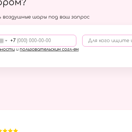
ором?
 воздушные шары под ваш запрос
+7
Для кого ищите
ьности
и
пользовательским согл-ем