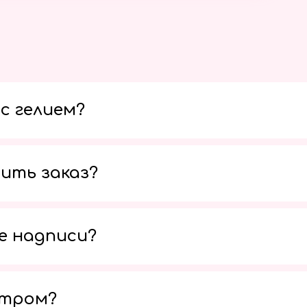
с гелием?
ить заказ?
е надписи?
утром?