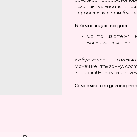
основной подарок, котор
позитивных эмоций! В наш
Подарите их своим близки
В композицию входит:
Фонтан из стеклянн
Бантики на ленте
Любую композицию можно 
Можем менять гамму, сост
вариант! Наполнение - гел
Самовывоз по договоренн