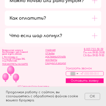
Можно ночью или рано утром?
Как оплатить?
Мы в
социальных
сетях
Что если шар лопнул?
8-937-722-59-59
Воздушные шары в
ГЛАВНАЯ
Волгограде с доставкой
Пн-пт 09:00-20:00
ОТЗЫВЫ
даже в день заказа
Сб-Вск 09:00-19:00
ДОСТАВКА/ОПЛАТА
г. Волгоград, ул.
Николая Отрады 20Б,
КОНТАКТЫ
мир Рыболова
СКИДКИ И АКЦИИ
ПОСМОТРЕТЬ НА КАРТЕ
Заказать звонок
+7
Оставить заявку
ИП Скворцов Игорь Алексеевич
ИНН 344110093739
Политика обработки персональных данных
Продолжая работу с сайтом, вы
соглашаетесь с обработкой файлов cookie
OK
Tilda
Made on
вашего браузера.