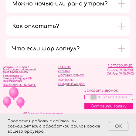
Можно ночью или рано утром?
Как оплатить?
Мы в
социальных
сетях
Что если шар лопнул?
8-937-722-59-59
Воздушные шары в
ГЛАВНАЯ
Волгограде с доставкой
Пн-пт 09:00-20:00
ОТЗЫВЫ
даже в день заказа
Сб-Вск 09:00-19:00
ДОСТАВКА/ОПЛАТА
г. Волгоград, ул.
Николая Отрады 20Б,
КОНТАКТЫ
мир Рыболова
СКИДКИ И АКЦИИ
ПОСМОТРЕТЬ НА КАРТЕ
Заказать звонок
+7
Оставить заявку
ИП Скворцов Игорь Алексеевич
ИНН 344110093739
Политика обработки персональных данных
Продолжая работу с сайтом, вы
соглашаетесь с обработкой файлов cookie
OK
Tilda
Made on
вашего браузера.