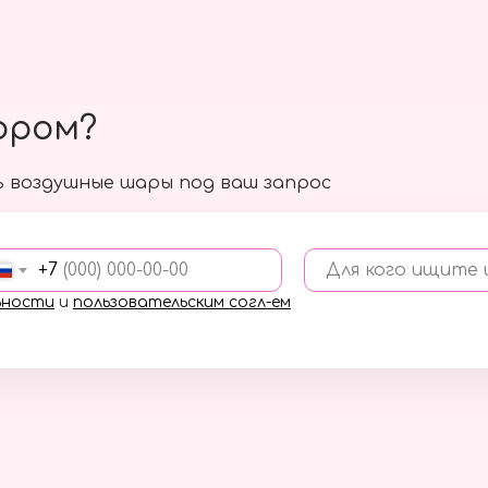
ором?
 воздушные шары под ваш запрос
+7
Для кого ищите
ьности
и
пользовательским согл-ем