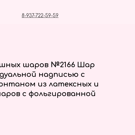
8-937-722-59-59
ушных шаров №2166 Шар
идуальной надписью с
онтаном из латексных и
аров с фольгированной