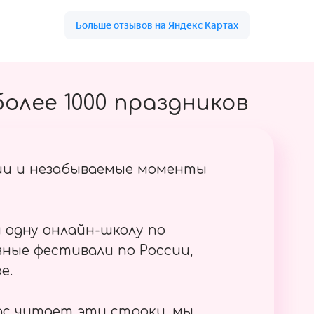
олее 1000 праздников
ии и незабываемые моменты
 одну онлайн-школу по
ные фестивали по России,
е.
ас читает эти строки, мы