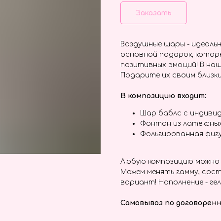
Заказать
Воздушные шары - идеальн
основной подарок, котор
позитивных эмоций! В наш
Подарите их своим близки
В композицию входит:
Шар баблс с индивид
Фонтан из латексны
Фольгированная фиг
Любую композицию можно 
Можем менять гамму, сост
вариант! Наполнение - гел
Самовывоз по договоренн