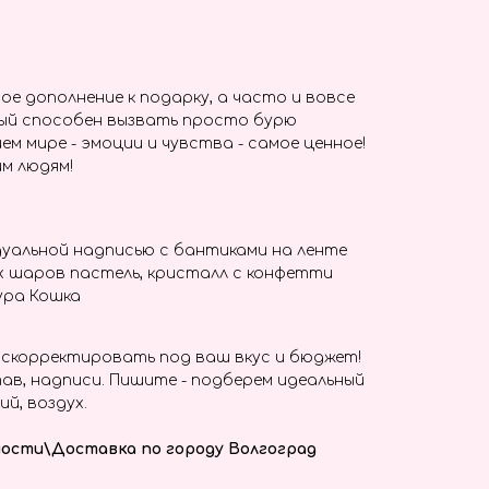
ое дополнение к подарку, а часто и вовсе
ый способен вызвать просто бурю
ем мире - эмоции и чувства - самое ценное!
м людям!
уальной надписью с бантиками на ленте
х шаров пастель, кристалл с конфетти
ура Кошка
скорректировать под ваш вкус и бюджет!
ав, надписи. Пишите - подберем идеальный
ий, воздух.
ости\Доставка по городу Волгоград