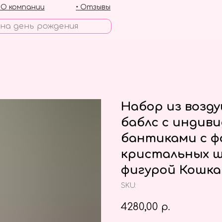
• О компании
• Отзывы
Набор из возд
баблс с индив
бантиками с ф
кристальных ш
фигурой Кошка
SKU:
4280,00
р.